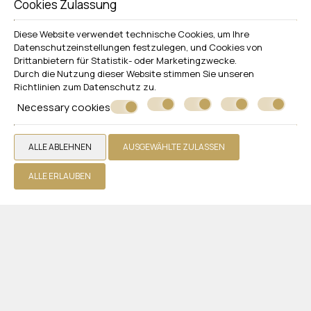
Cookies Zulassung
MEHR LESEN
Diese Website verwendet technische Cookies, um Ihre
Datenschutzeinstellungen festzulegen, und Cookies von
Drittanbietern für Statistik- oder Marketingzwecke.
Durch die Nutzung dieser Website stimmen Sie unseren
Richtlinien zum
Datenschutz
zu.
Necessary cookies
ALLE ABLEHNEN
AUSGEWÄHLTE ZULASSEN
Folgen Sie uns
ALLE ERLAUBEN