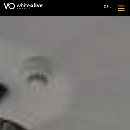
≡
DE
EN
GR
HOTEL
FR
ZIMMER
IT
PL
RESTAURANTS UND BARS
POOLS
FOTOGALLERIE
ZUSÄTZLICHE DIENSTLEISTUNGEN
REZENSIONEN
BIETET AN
EIN ANGEBOT EINHOLEN
KONTAKT