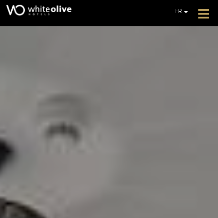
≡
FR
EN
GR
HÔTEL
DE
CHAMBRES
IT
PL
RESTAURANTS ET BARS
PISCINES
GALERIE DE PHOTOS
SERVICES SUPPLÉMENTAIRES
COMMENTAIRES
DES OFFRES
OBTENIR UN DEVIS
CONTACT