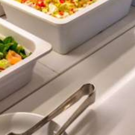
Unsere Poolbar ist der perfekte Ort für einen
Kaffee oder ein erfrischendes Getränk. Sie
können auch Snacks wie Hot Dogs, Hamburger,
Sandwiches, Pizza, Salate, Obst und Eis von
unserer Speisekarte genießen.
Lobbybar
Unsere Lobbybar ist täglich geöffnet. Dort
können Sie auch erstklassige Getränke und
importierte Spirituosen genießen (gegen
Aufpreis).