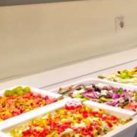
All-Inclusive-Restaurant
Willkommen in unserem All-Inclusive-
Restaurant, in dem sich moderne Atmosphäre
und köstliche Küche vereinen. Wir servieren
täglich Frühstück, Mittag- und Abendessen mit
einem umfangreichen Buffet für jeden
Geschmack. Erleben Sie einen Hauch von
Europa, mit besonderem Schwerpunkt auf der
mediterranen Küche, wenn Sie bei uns speisen.
Poolbar