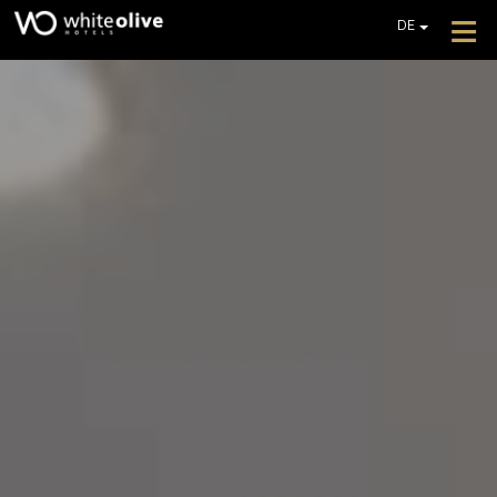
≡
DE
EN
GR
HOTEL
FR
ZIMMER
IT
PL
RESTAURANTS UND BARS
POOLS
FOTOGALLERIE
ZUSÄTZLICHE DIENSTLEISTUNGEN
REZENSIONEN
BIETET AN
EIN ANGEBOT EINHOLEN
KONTAKT