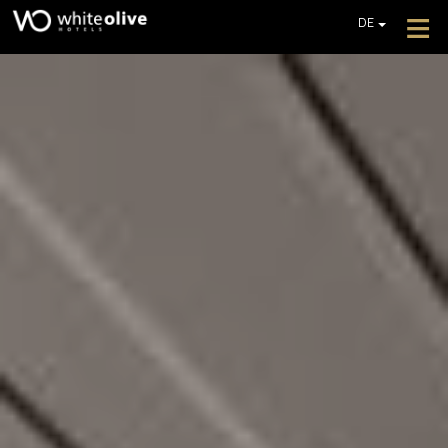
≡
DE
EN
GR
HOTEL
FR
ZIMMER
IT
PL
RESTAURANTS UND BARS
POOLS
FOTOGALLERIE
ZUSÄTZLICHE DIENSTLEISTUNGEN
REZENSIONEN
BIETET AN
EIN ANGEBOT EINHOLEN
KONTAKT