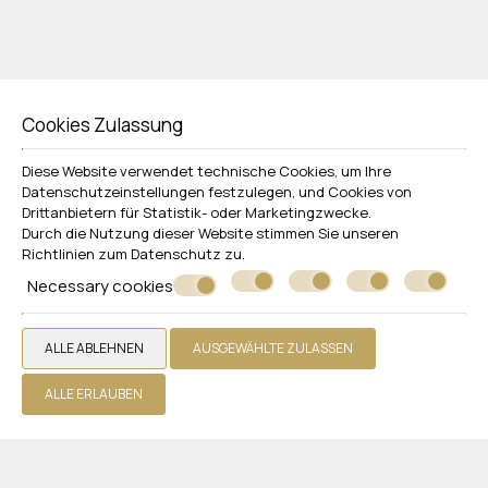
BUCHEN
Cookies Zulassung
FAMILIENZIMMER MIT POOLBLICK
Diese Website verwendet technische Cookies, um Ihre
32 m²
4 Personen
1 Doppelbett und 2 Einzelbetten oder 4 Einzelbetten
Datenschutzeinstellungen festzulegen, und Cookies von
Drittanbietern für Statistik- oder Marketingzwecke.
MEHR LESEN
Durch die Nutzung dieser Website stimmen Sie unseren
Richtlinien zum
Datenschutz
zu.
Necessary cookies
ALLE ABLEHNEN
AUSGEWÄHLTE ZULASSEN
ALLE ERLAUBEN
BUCHEN