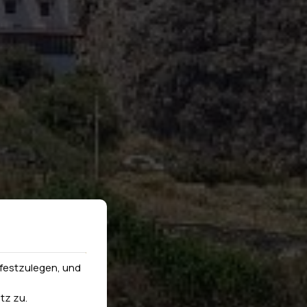
festzulegen, und
tz
zu.