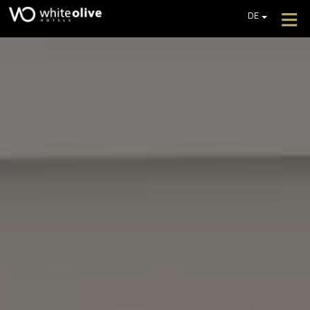
≡
DE
EN
GR
HOTEL
FR
ZIMMER
IT
PL
RESTAURANTS UND BARS
POOLS
FOTOGALLERIE
ZUSÄTZLICHE DIENSTLEISTUNGEN
REZENSIONEN
BIETET AN
EIN ANGEBOT EINHOLEN
KONTAKT