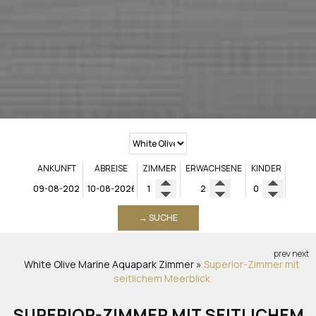
ANKUNFT
ABREISE
ZIMMER
ERWACHSENE
KINDER
→ SUCHE
prev
next
White Olive Marine Aquapark
Zimmer
»
Superior-Zimmer mit
seitlichem Meerblick
SUPERIOR-ZIMMER MIT SEITLICHEM