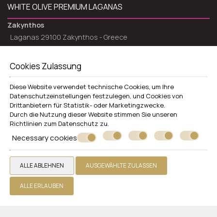
WHITE OLIVE PREMIUM LAGANAS
Zakynthos
Laganas 29100 Zakynthos - Greece
+30 2695052939
Cookies Zulassung
Hotel
Zimmer
Diese Website verwendet technische Cookies, um Ihre
Restaurants und Bars
Datenschutzeinstellungen festzulegen, und Cookies von
Drittanbietern für Statistik- oder Marketingzwecke.
Pools
Durch die Nutzung dieser Website stimmen Sie unseren
Richtlinien zum
Datenschutz
zu.
Fotogallerie
Necessary cookies
Zusätzliche Dienstleistungen
Rezensionen
ALLE ABLEHNEN
AUSGEWÄHLTE ZULASSEN
Bietet an
Ein Angebot einholen
ALLE ERLAUBEN
Kontakt