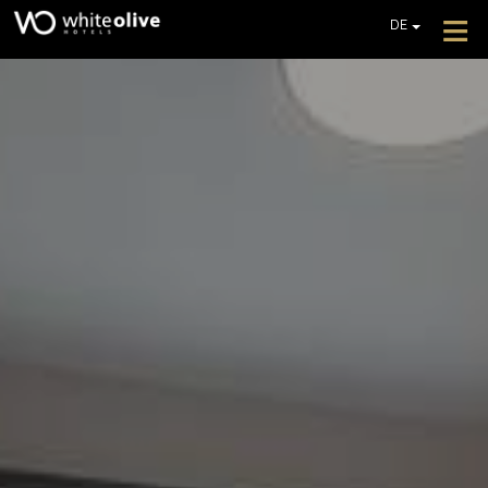
≡
DE
EN
GR
HOTEL
FR
ZIMMER
IT
PL
RESTAURANTS UND BARS
POOLS UND STRAND
FOTOGALLERIE
ZUSÄTZLICHE DIENSTLEISTUNGEN
REZENSIONEN
BIETET AN
EIN ANGEBOT EINHOLEN
KONTAKT