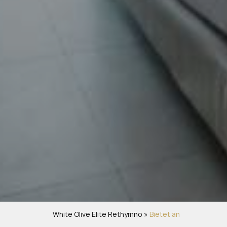
White Olive Elite Rethymno
»
Bietet an