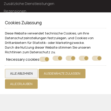
Zusätzliche Dienstleistungen
Rezensionen
Bietet an
Cookies Zulassung
Ein Angebot einholen
Diese Website verwendet technische Cookies, um Ihre
Kontakt
Datenschutzeinstellungen festzulegen, und Cookies von
Drittanbietern für Statistik- oder Marketingzwecke.
WHITE OLIVE PREMIUM LINDOS
Durch die Nutzung dieser Website stimmen Sie unseren
Richtlinien zum
Datenschutz
zu.
Rhodos
Necessary cookies
Pefki 85107 Lindos, Rhodes - Greece
+30 2244048482
ALLE ABLEHNEN
AUSGEWÄHLTE ZULASSEN
Hotel
Zimmer
ALLE ERLAUBEN
Restaurants und Bars
Pools
Fotogallerie