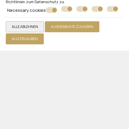
Richtlinien zum
Datenschutz
zu.
Zimmer
Necessary cookies
Restaurants und Bars
Pools
ALLE ABLEHNEN
AUSGEWÄHLTE ZULASSEN
Fotogallerie
Zusätzliche Dienstleistungen
ALLE ERLAUBEN
Rezensionen
Bietet an
Ein Angebot einholen
Kontakt
WHITE OLIVE ELITE LAGANAS
Zakynthos
Laganas 29092 Zakynthos - Greece
+30 2695440330
Hotel