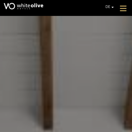
≡
DE
EN
GR
HOTEL
FR
ZIMMER
IT
PL
RESTAURANTS UND BARS
POOLS
FOTOGALLERIE
ZUSÄTZLICHE DIENSTLEISTUNGEN
REZENSIONEN
BIETET AN
EIN ANGEBOT EINHOLEN
KONTAKT