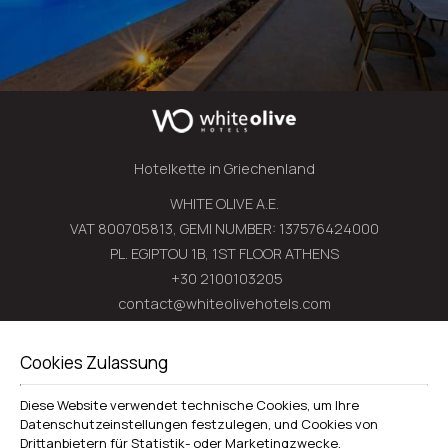
Hotelkette in Griechenland
WHITE OLIVE A.E.
VAT 800705813, GEMI NUMBER: 137576424000
PL. EGIPTOU 1B, 1ST FLOOR ATHENS
+30 2100103205
contact@whiteolivehotels.com
WHITE OLIVE PREMIUM LAGANAS
Cookies Zulassung
Zakynthos
Diese Website verwendet technische Cookies, um Ihre
Laganas 29100 Zakynthos - Greece
Datenschutzeinstellungen festzulegen, und Cookies von
+30 2695052939
Drittanbietern für Statistik- oder Marketingzwecke.