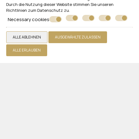
Durch die Nutzung dieser Website stimmen Sie unseren
Hotel
Richtlinien zum
Datenschutz
zu.
Zimmer
Necessary cookies
Restaurants und Bars
Pools
ALLE ABLEHNEN
AUSGEWÄHLTE ZULASSEN
Fotogallerie
ALLE ERLAUBEN
Zusätzliche Dienstleistungen
Rezensionen
Bietet an
Ein Angebot einholen
Kontakt
WHITE OLIVE ELITE LAGANAS
Zakynthos
Laganas 29092 Zakynthos - Greece
+30 2695440330