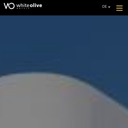
≡
DE
EN
GR
HOTEL
FR
ZIMMER
IT
PL
RESTAURANTS UND BARS
POOLS
FOTOGALLERIE
ZUSÄTZLICHE DIENSTLEISTUNGEN
REZENSIONEN
BIETET AN
EIN ANGEBOT EINHOLEN
KONTAKT