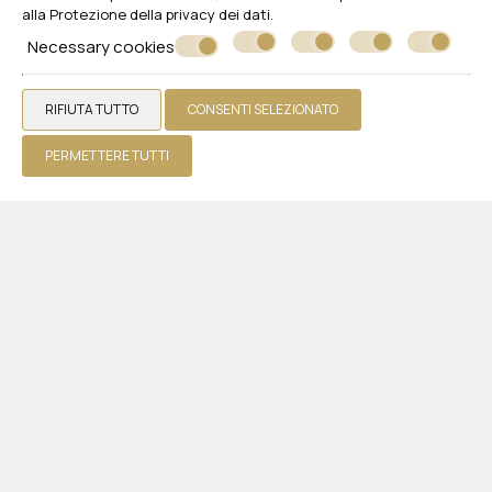
alla
Protezione della privacy dei dati
.
Camere
Necessary cookies
Ristoranti e bar
Piscine
RIFIUTA TUTTO
CONSENTI SELEZIONATO
Galleria fotografica
PERMETTERE TUTTI
Servizi aggiuntivi
Recensioni
Offerte
Richiedi un preventivo
Contatto
WHITE OLIVE ELITE LAGANAS
Zante
Laganas 29092 Zakynthos - Greece
+30 2695440330
Hotel