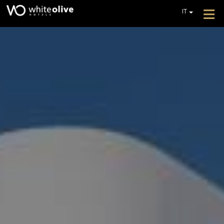
≡
IT
EN
GR
HOTEL
DE
CAMERE
FR
PL
RISTORANTI E BAR
PISCINE
GALLERIA FOTOGRAFICA
SERVIZI AGGIUNTIVI
RECENSIONI
OFFERTE
RICHIEDI UN PREVENTIVO
CONTATTO