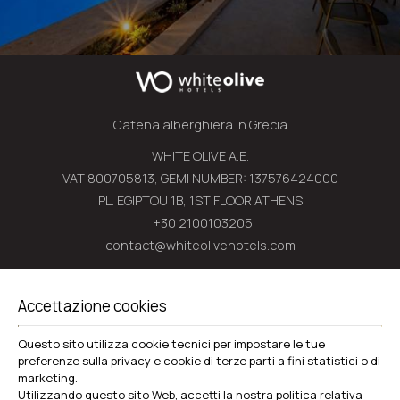
Catena alberghiera in Grecia
WHITE OLIVE A.E.
VAT 800705813, GEMI NUMBER: 137576424000
PL. EGIPTOU 1B, 1ST FLOOR ATHENS
+30 2100103205
contact@whiteolivehotels.com
WHITE OLIVE PREMIUM LAGANAS
Accettazione cookies
Zante
Laganas 29100 Zakynthos - Greece
Questo sito utilizza cookie tecnici per impostare le tue
preferenze sulla privacy e cookie di terze parti a fini statistici o di
+30 2695052939
marketing.
Utilizzando questo sito Web, accetti la nostra politica relativa
Hotel