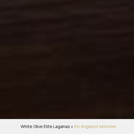
White Olive Elite Laganas
»
Ein Angebot einholen