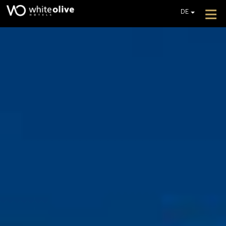
≡
DE
EN
GR
HOTEL
FR
ZIMMER
IT
PL
RESTAURANTS UND BARS
POOLS
FOTOGALLERIE
ZUSÄTZLICHE DIENSTLEISTUNGEN
REZENSIONEN
BIETET AN
EIN ANGEBOT EINHOLEN
KONTAKT