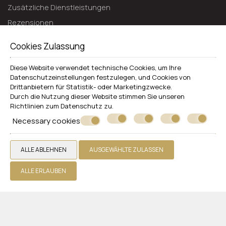
Zusätzliche Dienstleistungen
Rezensionen
Bietet an
Cookies Zulassung
Ein Angebot einholen
Diese Website verwendet technische Cookies, um Ihre
Kontakt
Datenschutzeinstellungen festzulegen, und Cookies von
Drittanbietern für Statistik- oder Marketingzwecke.
WHITE OLIVE PREMIUM LINDOS
Durch die Nutzung dieser Website stimmen Sie unseren
Richtlinien zum
Datenschutz
zu.
Rhodos
Necessary cookies
Pefki 85107 Lindos, Rhodes - Greece
+30 2244048482
ALLE ABLEHNEN
AUSGEWÄHLTE ZULASSEN
Hotel
Zimmer
ALLE ERLAUBEN
Restaurants und Bars
Pools
Fotogallerie