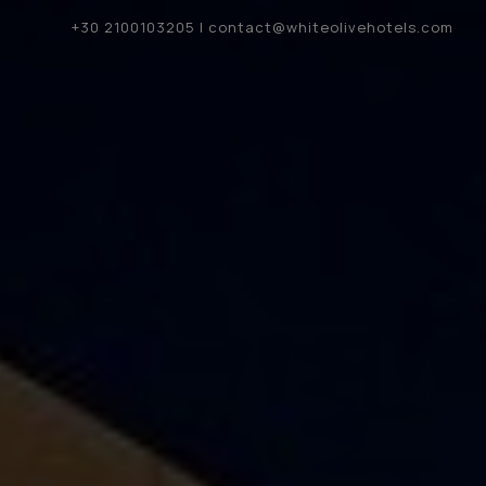
+30 2100103205
|
contact@whiteolivehotels.com