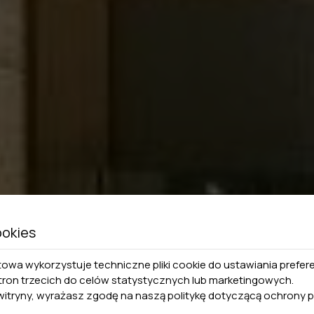
ookies
towa wykorzystuje techniczne pliki cookie do ustawiania prefer
 stron trzecich do celów statystycznych lub marketingowych.
 witryny, wyrażasz zgodę na naszą politykę dotyczącą
ochrony p