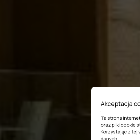
Akceptacja c
Ta strona interne
oraz pliki cookie
Korzystając z tej
danych
.