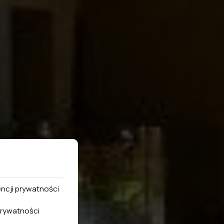
encji prywatności
rywatności