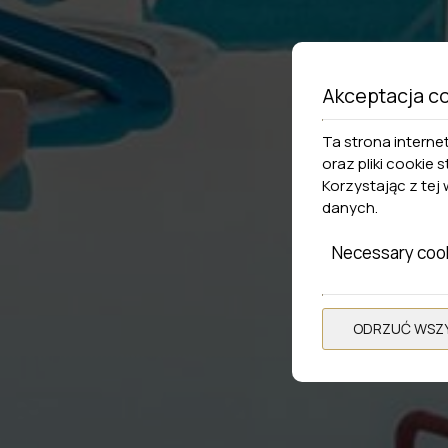
Akceptacja c
Ta strona interne
oraz pliki cookie
Korzystając z tej
danych
.
Necessary coo
ODRZUĆ WSZY