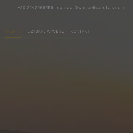
+30 2242068356
|
contact@whiteolivehotels.com
OFERTY
UZYSKAJ WYCENĘ
KONTAKT