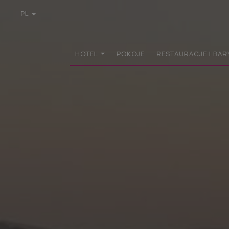
PL
EN
GR
DE
HOTEL
POKOJE
RESTAURACJE I BAR
FR
IT