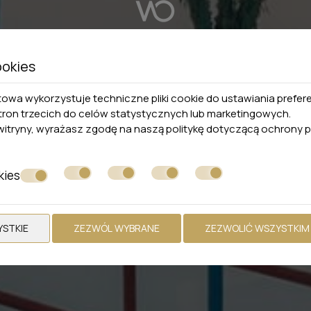
ookies
towa wykorzystuje techniczne pliki cookie do ustawiania prefer
 stron trzecich do celów statystycznych lub marketingowych.
 witryny, wyrażasz zgodę na naszą politykę dotyczącą
ochrony p
kies
STKIE
ZEZWÓL WYBRANE
ZEZWOLIĆ WSZYSTKIM