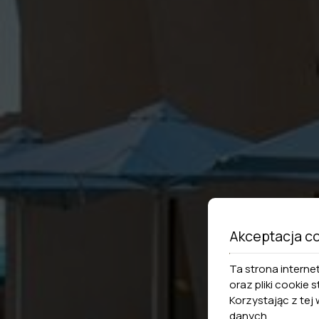
Akceptacja c
Ta strona interne
oraz pliki cookie
Korzystając z tej
danych
.