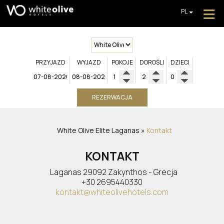
≡
PL
EN
GR
HOTEL
DE
POKOJE
FR
PRZYJAZD
WYJAZD
POKOJE
DOROŚLI
DZIECI
IT
RESTAURACJE I BARY
REZERWACJA
BASENY
GALERIA ZDJĘĆ
White Olive Elite Laganas
»
Kontakt
DODATKOWE USŁUGI
KONTAKT
OPINIE
Laganas 29092 Zakynthos - Grecja
OFERTY
+30 2695440330
kontakt@whiteolivehotels.com
UZYSKAJ WYCENĘ
White Olive Elite Laganas
KONTAKT