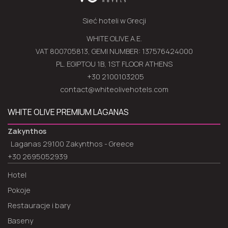
Sieć hoteli w Grecji
WHITE OLIVE A.E.
VAT 800705813, GEMI NUMBER: 137576424000
PL. EGIPTOU 1B, 1ST FLOOR ATHENS
+30 2100103205
contact@whiteolivehotels.com
WHITE OLIVE PREMIUM LAGANAS
Zakynthos
Laganas 29100 Zakynthos - Greece
+30 2695052939
Hotel
Pokoje
Restauracje i bary
Baseny