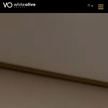
≡
IT
EN
GR
HOTEL
DE
CAMERE
FR
PL
RISTORANTI E BAR
PISCINE
GALLERIA FOTOGRAFICA
SERVIZI AGGIUNTIVI
RECENSIONI
OFFERTE
RICHIEDI UN PREVENTIVO
CONTATTO