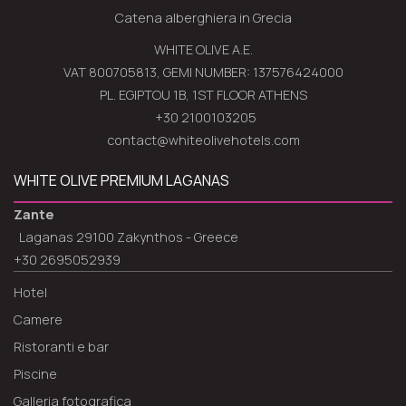
Catena alberghiera in Grecia
WHITE OLIVE A.E.
VAT 800705813, GEMI NUMBER: 137576424000
PL. EGIPTOU 1B, 1ST FLOOR ATHENS
+30 2100103205
contact@whiteolivehotels.com
WHITE OLIVE PREMIUM LAGANAS
Zante
Laganas 29100 Zakynthos - Greece
+30 2695052939
Hotel
Camere
Ristoranti e bar
Piscine
Galleria fotografica