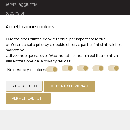
Servizi aggiuntivi
Recensioni
Offerte
Accettazione cookies
Richiedi un preventivo
Questo sito utilizza cookie tecnici per impostare le tue
Contatto
preferenze sulla privacy e cookie di terze parti a fini statistici o di
marketing.
WHITE OLIVE PREMIUM LINDOS
Utilizzando questo sito Web, accetti la nostra politica relativa
alla
Protezione della privacy dei dati
.
Rodi
Necessary cookies
Pefki 85107 Lindos, Rhodes - Greece
+30 2244048482
RIFIUTA TUTTO
CONSENTI SELEZIONATO
Hotel
Camere
PERMETTERE TUTTI
Ristoranti e bar
Piscine
Galleria fotografica