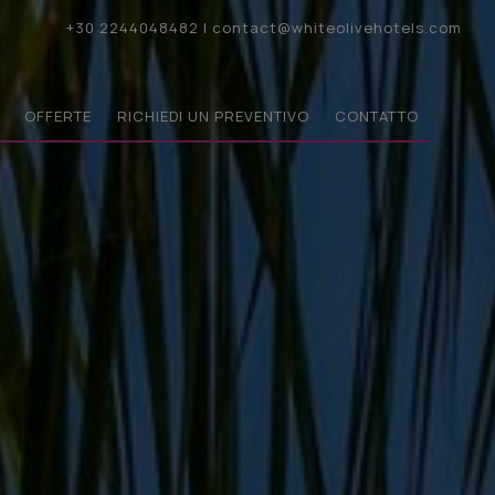
+30 2244048482
|
contact@whiteolivehotels.com
OFFERTE
RICHIEDI UN PREVENTIVO
CONTATTO