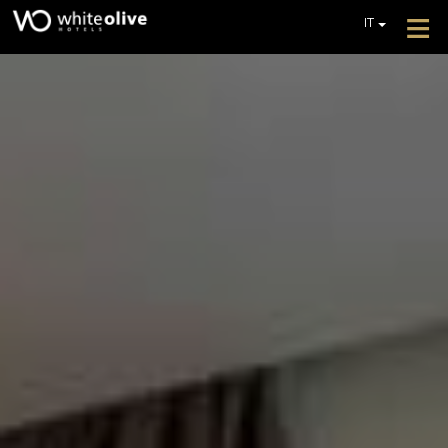
≡
IT
EN
GR
HOTEL
DE
CAMERE
FR
PL
RISTORANTI E BAR
PISCINE
GALLERIA FOTOGRAFICA
SERVIZI AGGIUNTIVI
RECENSIONI
OFFERTE
RICHIEDI UN PREVENTIVO
CONTATTO