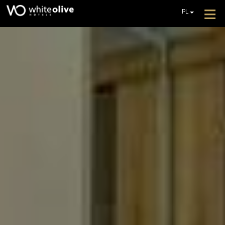
≡
PL
EN
GR
HOTEL
DE
POKOJE
FR
IT
RESTAURACJE I BARY
BASENY
GALERIA ZDJĘĆ
DODATKOWE USŁUGI
OPINIE
OFERTY
UZYSKAJ WYCENĘ
KONTAKT