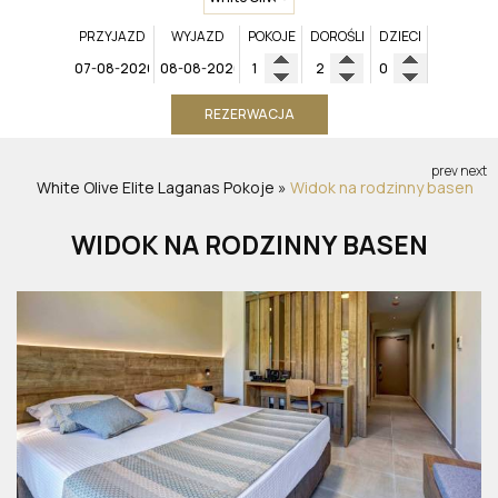
PRZYJAZD
WYJAZD
POKOJE
DOROŚLI
DZIECI
REZERWACJA
prev
next
White Olive Elite Laganas
Pokoje
»
Widok na rodzinny basen
WIDOK NA RODZINNY BASEN