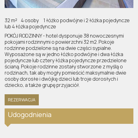
32 m²
4 osoby
1 łóżko podwójne i 2 łóżka pojedyncze
lub 4 łóżka pojedyncze
POKÓJ RODZINNY - hotel dysponuje 38 nowoczesnymi
pokojami rodzinnymi o powierzchni 32 m2. Pokoje
rodzinne podzielone są na dwie części sypialne.
Wyposażone są w jedno łóżko podwójne i dwa łóżka
pojedyncze lub cztery łóżka pojedyncze przedzielone
ścianą. Pokoje rodzinne zostały stworzone z myślą o
rodzinach, tak aby mogły pomieścić maksymalnie dwie
osoby dorosłe i dwójkę dzieci lub troje dorosłych i
dziecko, a także grupę przyjaciół.
REZERWACJA
Udogodnienia