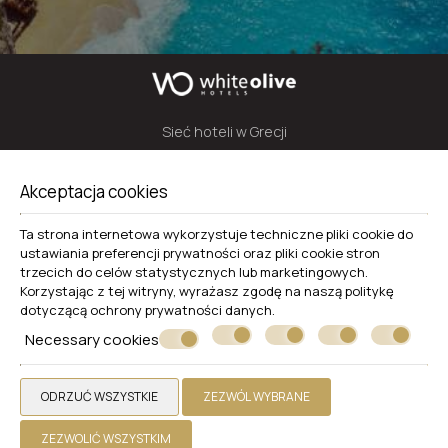
Sieć hoteli w Grecji
WHITE OLIVE A.E.
Akceptacja cookies
VAT 800705813, GEMI NUMBER: 137576424000
PL. EGIPTOU 1B, 1ST FLOOR ATHENS
Ta strona internetowa wykorzystuje techniczne pliki cookie do
+30 2100103205
ustawiania preferencji prywatności oraz pliki cookie stron
contact@whiteolivehotels.com
trzecich do celów statystycznych lub marketingowych.
Korzystając z tej witryny, wyrażasz zgodę na naszą politykę
WHITE OLIVE PREMIUM LAGANAS
dotyczącą
ochrony prywatności danych
.
Necessary cookies
Zakynthos
Laganas 29100 Zakynthos - Greece
ODRZUĆ WSZYSTKIE
ZEZWÓL WYBRANE
+30 2695052939
Hotel
ZEZWOLIĆ WSZYSTKIM