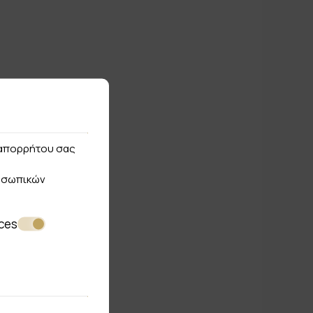
ς απορρήτου σας
οσωπικών
ces