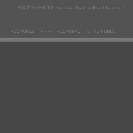
+30 2244048482
|
contact@whiteolivehotels.com
Σ
ΠΡΟΣΦΟΡΈΣ
ΛΉΨΗ ΠΡΟΣΦΟΡΆΣ
ΕΠΙΚΟΙΝΩΝΊΑ