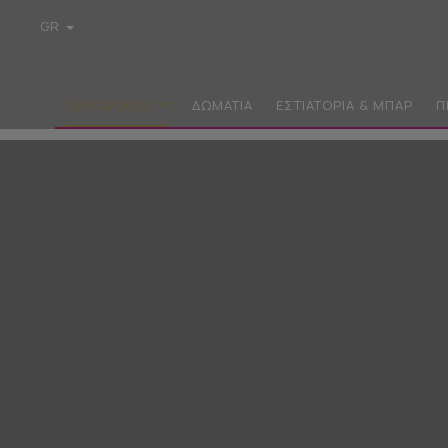
GR
EN
DE
FR
ΞΕΝΟΔΟΧΕΊΟ
ΔΩΜΆΤΙΑ
ΕΣΤΙΑΤΌΡΙΑ & ΜΠΑΡ
Π
IT
PL