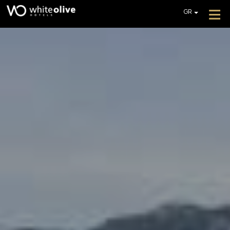
≡
GR
EN
DE
ΞΕΝΟΔΟΧΕΊΟ
FR
ΔΩΜΆΤΙΑ
IT
PL
ΕΣΤΙΑΤΌΡΙΑ & ΜΠΑΡ
ΠΙΣΊΝΕΣ
ΦΩΤΟΓΡΑΦΊΕΣ
ΕΠΙΠΛΈΟΝ ΥΠΗΡΕΣΊΕΣ
ΕΝΤΥΠΏΣΕΙΣ
ΠΡΟΣΦΟΡΈΣ
ΛΉΨΗ ΠΡΟΣΦΟΡΆΣ
ΕΠΙΚΟΙΝΩΝΊΑ