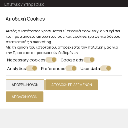
Επιπλέον Υπηρεσίες
Εντυπώσεις
Αποδοχή Cookies
Προσφορές
Λήψη Προσφοράς
Αυτός ο ιστότοπος χρησιμοποιεί τεχνικά cookies για να ορίσει
τις προτιμήσεις απορρήτου σας και cookies τρίτων για λόγους
Επικοινωνία
στατιστικής ή marketing.
Με τη χρήση του ιστότοπου, αποδέχεστε την πολιτική μας για
WHITE OLIVE PREMIUM LINDOS
την
Προστασία προσωπικών δεδομένων
.
Necessary cookies
Google ads
Ρόδος
Analytics
Preferences
User data
Pefki 85107 Lindos, Rhodes - Greece
2244048482
ΑΠΌΡΡΙΨΗ ΌΛΩΝ
ΑΠΟΔΟΧΉ ΕΠΙΛΕΓΜΈΝΩΝ
Ξενοδοχείο
Δωμάτια
ΑΠΟΔΟΧΉ ΌΛΩΝ
Εστιατόρια & Μπαρ
Πισίνες
Φωτογραφίες