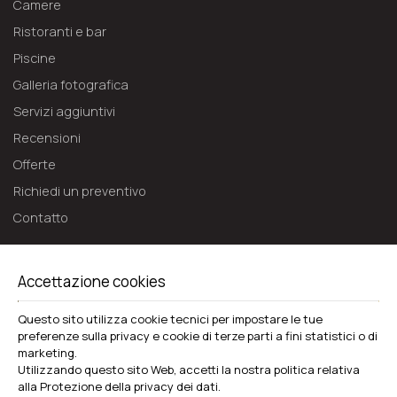
Camere
Ristoranti e bar
Piscine
Galleria fotografica
Servizi aggiuntivi
Recensioni
Offerte
Richiedi un preventivo
Contatto
WHITE OLIVE ELITE LAGANAS
Accettazione cookies
Zante
Laganas 29092 Zakynthos - Greece
Questo sito utilizza cookie tecnici per impostare le tue
+30 2695440330
preferenze sulla privacy e cookie di terze parti a fini statistici o di
marketing.
Hotel
Utilizzando questo sito Web, accetti la nostra politica relativa
alla
Protezione della privacy dei dati
.
Camere