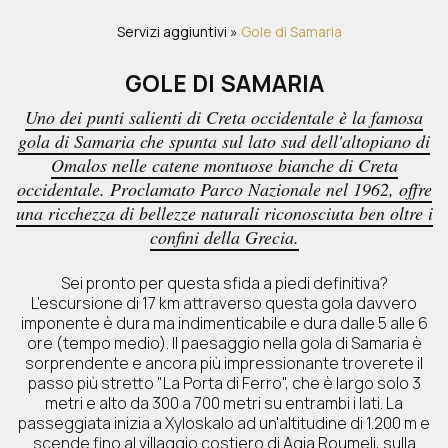
Servizi aggiuntivi
»
Gole di Samaria
GOLE DI SAMARIA
Uno dei punti salienti di Creta occidentale è la famosa
gola di Samaria che spunta sul lato sud dell'altopiano di
Omalos nelle catene montuose bianche di Creta
occidentale. Proclamato Parco Nazionale nel 1962, offre
una ricchezza di bellezze naturali riconosciuta ben oltre i
confini della Grecia.
Sei pronto per questa sfida a piedi definitiva?
L'escursione di 17 km attraverso questa gola davvero
imponente è dura ma indimenticabile e dura dalle 5 alle 6
ore (tempo medio). Il paesaggio nella gola di Samaria è
sorprendente e ancora più impressionante troverete il
passo più stretto "La Porta di Ferro", che è largo solo 3
metri e alto da 300 a 700 metri su entrambi i lati. La
passeggiata inizia a Xyloskalo ad un'altitudine di 1.200 m e
scende fino al villaggio costiero di Agia Roumeli, sulla