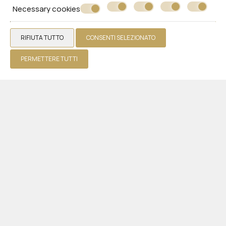
Necessary cookies
Ristoranti e bar
Piscine
RIFIUTA TUTTO
CONSENTI SELEZIONATO
Galleria fotografica
Servizi aggiuntivi
PERMETTERE TUTTI
Recensioni
Offerte
Richiedi un preventivo
Contatto
WHITE OLIVE PREMIUM LINDOS
Rodi
Pefki 85107 Lindos, Rhodes - Greece
+30 2244048482
Hotel
Camere