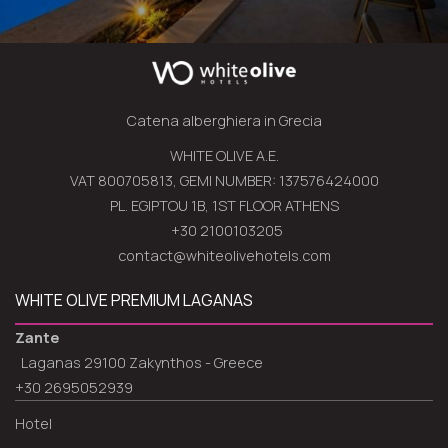
Catena alberghiera in Grecia
WHITE OLIVE A.E.
VAT 800705813, GEMI NUMBER: 137576424000
PL. EGIPTOU 1B, 1ST FLOOR ATHENS
+30 2100103205
contact@whiteolivehotels.com
WHITE OLIVE PREMIUM LAGANAS
Zante
Laganas 29100 Zakynthos - Greece
+30 2695052939
Hotel