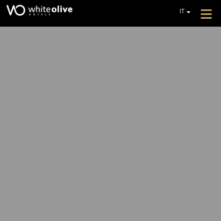
≡
IT
EN
GR
HOME
DE
CIRCA
FR
PL
OFFERTE
RICHIEDI UN PREVENTIVO
CONTATTI