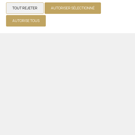
TOUT REJETER
AUTORISER SÉLECTIONNÉ
AUTORISE TOUS
Suivez-nous
Chaîne hôtelière en Grèce