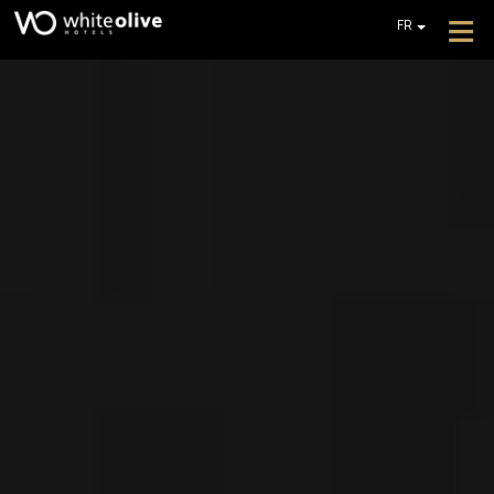
≡
FR
EN
GR
ACCUEIL
DE
À PROPOS
IT
PL
DES OFFRES
OBTENIR UN DEVIS
CONTACT